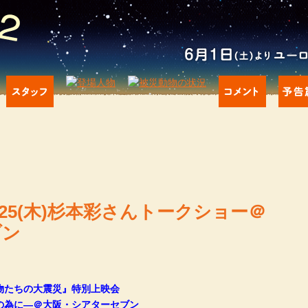
25(木)杉本彩さんトークショー＠
ブン
 動物たちの大震災』特別上映会
の為に―＠大阪・シアターセブン