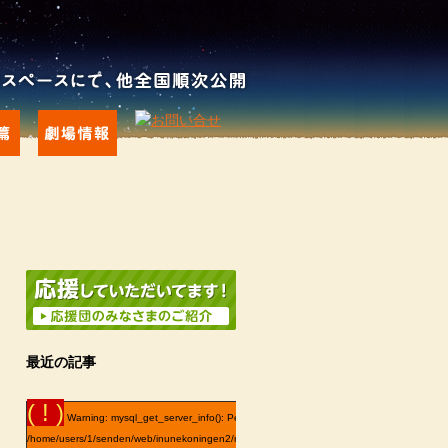
最近の記事
( ! )
Warning: mysql_get_server_info(): Permission denied in
/home/users/1/senden/web/inunekoningen2/news/wp-content/plugins/advanced-category-