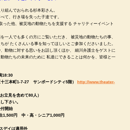
取り組んでおられる
杉本彩さん
。
すべて、行き場を失った子達です。
取った他、被災地の動物たちを支援する チャリティーイベント
を一人でも多くの方にご覧いただき、 被災地の動物たちの事、
ちが たくさんいる事を知ってほしいとご参加くださいました。
、動物に対する思いをお話し頂くほか、 細川弁護士をゲストに
動物たちの未来のために 私達にできることは何かを、皆様と一
18:30
三本町1-7-27 サンポードシティ5階）
http://www.theater-
お立見を含めて80人）
越し下さい。
付開始
1,500円 中・高・シニア1,000円
スデイは適用外