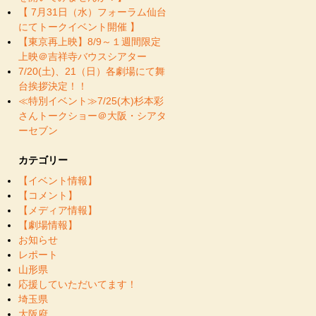
【 7月31日（水）フォーラム仙台
にてトークイベント開催 】
【東京再上映】8/9～１週間限定
上映＠吉祥寺バウスシアター
7/20(土)、21（日）各劇場にて舞
台挨拶決定！！
≪特別イベント≫7/25(木)杉本彩
さんトークショー＠大阪・シアタ
ーセブン
カテゴリー
【イベント情報】
【コメント】
【メディア情報】
【劇場情報】
お知らせ
レポート
山形県
応援していただいてます！
埼玉県
大阪府