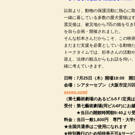
以前より、動物の保護活動に熱心に
一緒に暮している多数の愛犬愛猫は
震災後は、被災地から7匹の猫を引き
を自ら企画・開催されました。
そんな杉本さんだからこそ、この映画
まだまだ支援を必要としている動物た
トークタイムでは、杉本さんの活動や
迎え、法律の観点からもお話を伺い、
緒に考えていきます。
日時：7月25日（木）開場18:00 開演
会場：シアターセブン（大阪市淀川区十
seven.com/
（第七藝術劇場のあるビル5Ｆ/定員は
受付：第七藝術劇場(同ビル6F)にお
★当日の開館時間朝9:40より受
料金：当日一般1,800円 専門・大学生
★全国共通券はご使用になれます
★特別興行のため招待券不可&サービ