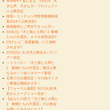
≪HAPPY あにまる FESTA 大
きな声、大きな力－プロジェクト
≫上映決定
韓国・スンチョン湾世界動物映画
祭2014で上映決定!!
映画製作にご寄付下さった方へ
5/24(土)『犬と猫と人間と２ 動物
たちの大震災』ＤＶＤ発売決定!!
CSテレビ「衛星劇場」にて放映
されます!!
2/23(日)いわき市上映会＆バスツ
アー決定
＜ドリパス＞「犬と猫と人間と
2 動物たちの大震災」復活上映
なるか！？@シネマート新宿
石巻での公開決定！その他ぞくぞ
く劇場公開続きます！
【フォーラム福島】9/17(火)杉本
彩さんトークショー決定！
【あなたの街で『犬と猫と人間と
2 動物たちの大震災』の上映会
を開いてみませんか？】