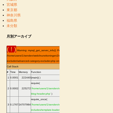
宮城県
東京都
神奈川県
福島県
未分類
月別アーカイブ
( ! )
Warning: mysql_get_server_info(): Permission denied in
/home/users/1/senden/web/inunekoningen2/news/wp-content/plugins/advanced-category-
excluder/advanced-category-excluder.php on line
128
Call Stack
#
Time
Memory
Function
Location
1
0.0001
222440
{main}( )
.../index.php
:
0
require(
2
0.0002
225272
'/home/users/1/senden/web/inunekoningen2/news/wp-
.../index.php
:
1
blog-header.php'
)
require_once(
.../wp-blog-
3
0.1767
24707984
'/home/users/1/senden/web/inunekoningen2/news/wp-
header.php
:
19
includes/template-loader.php'
)