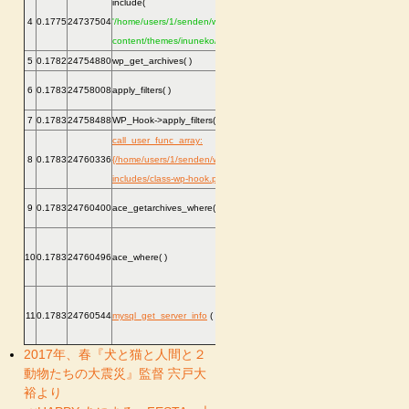
include(
.../template-
4
0.1775
24737504
'/home/users/1/senden/web/inunekoningen2/news/wp-
loader.php
:
74
content/themes/inuneko/index.php'
)
5
0.1782
24754880
wp_get_archives( )
.../index.php
:
4
.../general-
6
0.1783
24758008
apply_filters( )
template.php
:
1
7
0.1783
24758488
WP_Hook->apply_filters( )
.../plugin.php
:
2
call_user_func_array:
.../class-wp-
8
0.1783
24760336
{/home/users/1/senden/web/inunekoningen2/news/wp-
hook.php
:
300
includes/class-wp-hook.php:300}
( )
.../class-wp-
9
0.1783
24760400
ace_getarchives_where( )
hook.php
:
300
.../advanced-
10
0.1783
24760496
ace_where( )
category-
excluder.php
:
5
.../advanced-
11
0.1783
24760544
mysql_get_server_info
( )
category-
excluder.php
:
1
2017年、春『犬と猫と人間と２
動物たちの大震災』監督 宍戸大
裕より